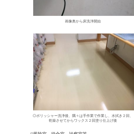
画像奥から床洗浄開始
◎ポリッシャー洗浄後、隅々は手作業で作業し、水拭き２回、
乾燥させてからワックス２回塗り仕上げ後
□風除室、待合室、診察室等