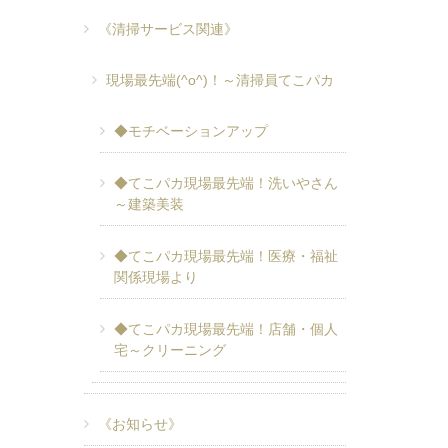
《清掃サービス関連》
現場最先端(^o^)！～清掃員てこパカ
◆モチベーションアップ
◆てこパカ現場最先端！洗いやさん
～建築美装
◆てこパカ現場最先端！医療・福祉
関係現場より
◆てこパカ現場最先端！店舗・個人
宅～クリーニング
《お知らせ》