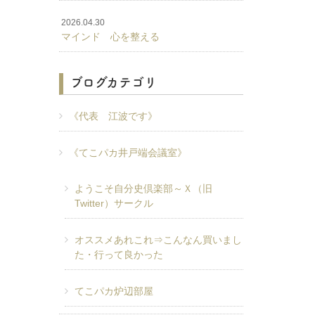
2026.04.30
マインド 心を整える
ブログカテゴリ
《代表 江波です》
《てこパカ井戸端会議室》
ようこそ自分史倶楽部～Ｘ（旧
Twitter）サークル
オススメあれこれ⇒こんなん買いまし
た・行って良かった
てこパカ炉辺部屋