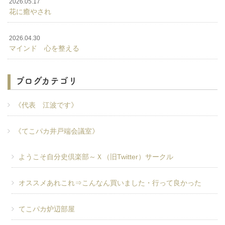
2026.05.17
花に癒やされ
2026.04.30
マインド 心を整える
ブログカテゴリ
《代表 江波です》
《てこパカ井戸端会議室》
ようこそ自分史倶楽部～Ｘ（旧Twitter）サークル
オススメあれこれ⇒こんなん買いました・行って良かった
てこパカ炉辺部屋