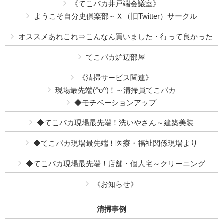
《てこパカ井戸端会議室》
ようこそ自分史倶楽部～Ｘ（旧Twitter）サークル
オススメあれこれ⇒こんなん買いました・行って良かった
てこパカ炉辺部屋
《清掃サービス関連》
現場最先端(^o^)！～清掃員てこパカ
◆モチベーションアップ
◆てこパカ現場最先端！洗いやさん～建築美装
◆てこパカ現場最先端！医療・福祉関係現場より
◆てこパカ現場最先端！店舗・個人宅～クリーニング
《お知らせ》
清掃事例