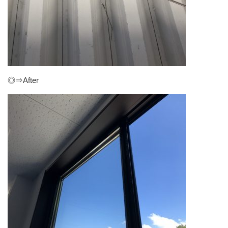
◎⇒After