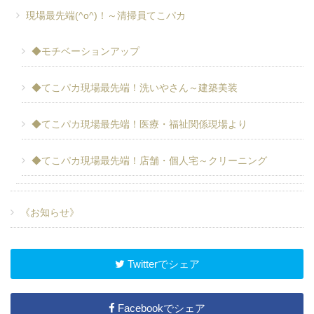
現場最先端(^o^)！～清掃員てこパカ
◆モチベーションアップ
◆てこパカ現場最先端！洗いやさん～建築美装
◆てこパカ現場最先端！医療・福祉関係現場より
◆てこパカ現場最先端！店舗・個人宅～クリーニング
《お知らせ》
Twitterでシェア
Facebookでシェア