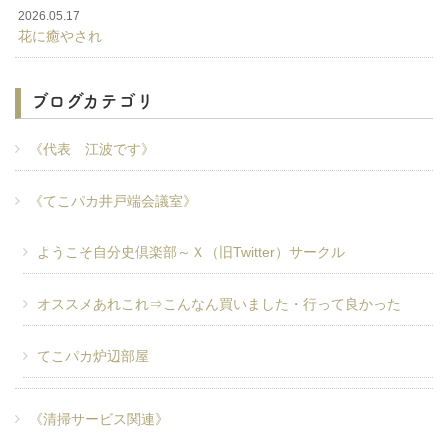
2026.05.17
花に癒やされ
ブログカテゴリ
《代表 江波です》
《てこパカ井戸端会議室》
ようこそ自分史倶楽部～Ｘ（旧Twitter）サークル
オススメあれこれ⇒こんなん買いました・行って良かった
てこパカ炉辺部屋
《清掃サービス関連》