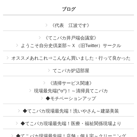
ブログ
《代表 江波です》
《てこパカ井戸端会議室》
ようこそ自分史倶楽部～Ｘ（旧Twitter）サークル
オススメあれこれ⇒こんなん買いました・行って良かった
てこパカ炉辺部屋
《清掃サービス関連》
現場最先端(^o^)！～清掃員てこパカ
◆モチベーションアップ
◆てこパカ現場最先端！洗いやさん～建築美装
◆てこパカ現場最先端！医療・福祉関係現場より
◆てこパカ現場最先端！店舗・個人宅～クリーニング