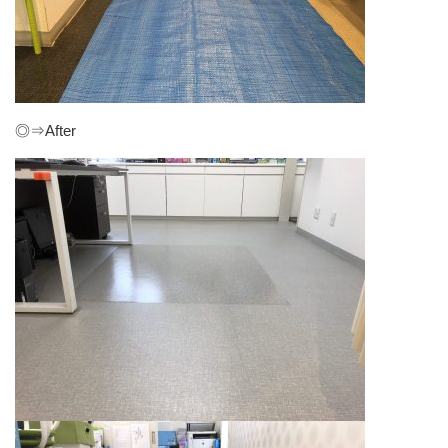
◎⇒After