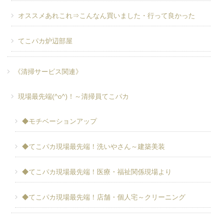
オススメあれこれ⇒こんなん買いました・行って良かった
てこパカ炉辺部屋
《清掃サービス関連》
現場最先端(^o^)！～清掃員てこパカ
◆モチベーションアップ
◆てこパカ現場最先端！洗いやさん～建築美装
◆てこパカ現場最先端！医療・福祉関係現場より
◆てこパカ現場最先端！店舗・個人宅～クリーニング