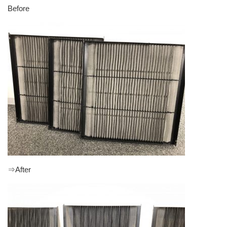
Before
⇒After