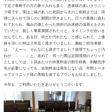
下足で車椅子の方の乗り入れも多く、患者様の多いクリニッ
ク様です。実はご縁のあった初回から次のご依頼までは、清
掃に入らせて頂くのに期間が空きました。日々の業務に追わ
れておられ、傷みの激しかった箇所のみ床材の張替えをされ
ていたり、新しく事業展開されたりと、タイミングが合いま
せんでした。ある日、何だか汚れたな、と感じられて、ご連
絡を頂いた時は２年近く過ぎていました。施錠ご担当者様
は、「えーっ、そんなにも過ぎてました？道理でちょっと汚
れが．．．。」と。改めて、伺った際は定期清掃のメリット
としましては、１回あたりの作業料金の割引特典、剥離洗浄
等が必要になっても、追加料金は発生しない点、年間トータ
ルでクリニック様の美観を保てるプランをお伝えしました。
今年も、ご利用いただきありがとうございます。