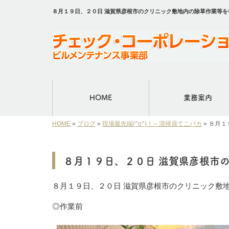
８月１９日、２０日 滋賀県彦根市のクリニック敷地内の除草作業等
HOME
業務案内
HOME
»
ブログ
»
現場最先端(^o^)！～清掃員てこパカ
»
８月１
８月１９日、２０日 滋賀県彦根市
８月１９日、２０日 滋賀県彦根市のクリニック敷
◎作業前