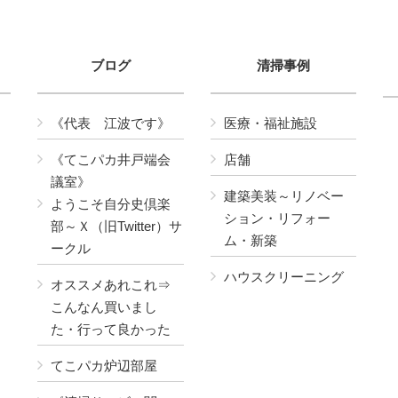
ブログ
清掃事例
《代表 江波です》
医療・福祉施設
《てこパカ井戸端会
店舗
議室》
建築美装～リノベー
ようこそ自分史倶楽
ション・リフォー
部～Ｘ（旧Twitter）サ
ム・新築
ークル
ハウスクリーニング
オススメあれこれ⇒
こんなん買いまし
た・行って良かった
てこパカ炉辺部屋