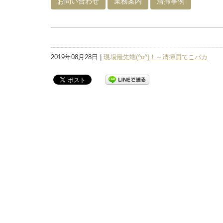
お問い合わせ
業務案内
清掃事例
2019年08月28日 |
現場最先端(^o^)！～清掃員てこパカ