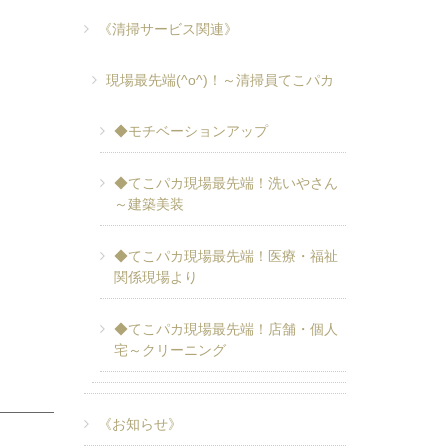
《清掃サービス関連》
現場最先端(^o^)！～清掃員てこパカ
◆モチベーションアップ
◆てこパカ現場最先端！洗いやさん
～建築美装
◆てこパカ現場最先端！医療・福祉
関係現場より
◆てこパカ現場最先端！店舗・個人
宅～クリーニング
《お知らせ》