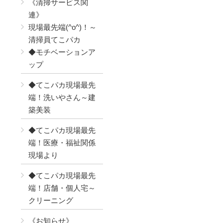
《清掃サービス関
連》
現場最先端(^o^)！～
清掃員てこパカ
◆モチベーションア
ップ
◆てこパカ現場最先
端！洗いやさん～建
築美装
◆てこパカ現場最先
端！医療・福祉関係
現場より
◆てこパカ現場最先
端！店舗・個人宅～
クリーニング
《お知らせ》