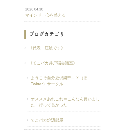
2026.04.30
マインド 心を整える
ブログカテゴリ
《代表 江波です》
《てこパカ井戸端会議室》
ようこそ自分史倶楽部～Ｘ（旧
Twitter）サークル
オススメあれこれ⇒こんなん買いまし
た・行って良かった
てこパカ炉辺部屋