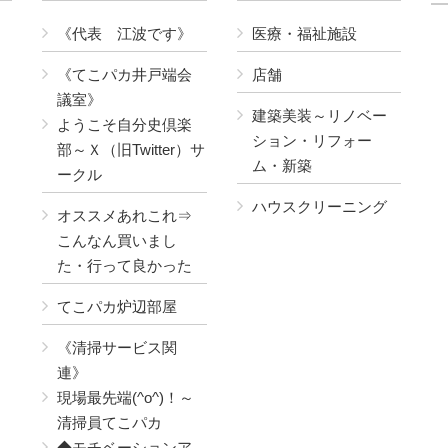
《代表 江波です》
医療・福祉施設
《てこパカ井戸端会
店舗
議室》
建築美装～リノベー
ようこそ自分史倶楽
ション・リフォー
部～Ｘ（旧Twitter）サ
ム・新築
ークル
ハウスクリーニング
オススメあれこれ⇒
こんなん買いまし
た・行って良かった
てこパカ炉辺部屋
《清掃サービス関
連》
現場最先端(^o^)！～
清掃員てこパカ
◆モチベーションア