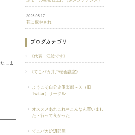
床モール塗布仕上げ（床メンテナンス）
2026.05.17
花に癒やされ
ブログカテゴリ
《代表 江波です》
いたしま
《てこパカ井戸端会議室》
ようこそ自分史倶楽部～Ｘ（旧
Twitter）サークル
オススメあれこれ⇒こんなん買いまし
た・行って良かった
てこパカ炉辺部屋