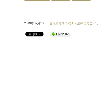
2019年09月10日 |
現場最先端(^o^)！～清掃員てこパカ