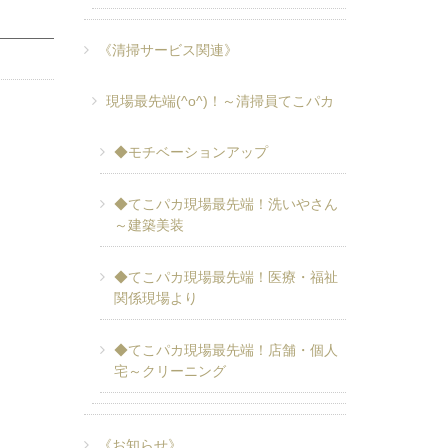
《清掃サービス関連》
現場最先端(^o^)！～清掃員てこパカ
◆モチベーションアップ
◆てこパカ現場最先端！洗いやさん
～建築美装
◆てこパカ現場最先端！医療・福祉
関係現場より
◆てこパカ現場最先端！店舗・個人
宅～クリーニング
《お知らせ》