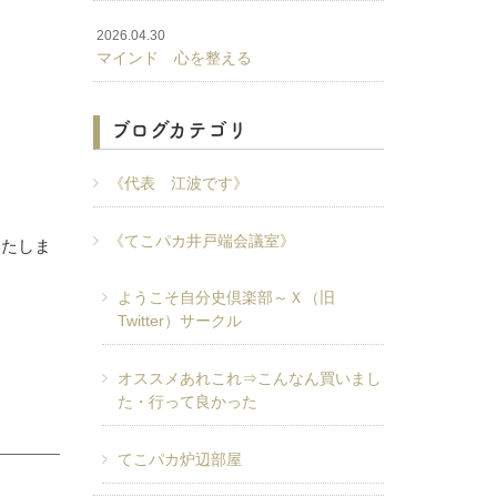
2026.04.30
マインド 心を整える
ブログカテゴリ
《代表 江波です》
《てこパカ井戸端会議室》
いたしま
ようこそ自分史倶楽部～Ｘ（旧
Twitter）サークル
オススメあれこれ⇒こんなん買いまし
た・行って良かった
てこパカ炉辺部屋