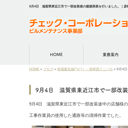
9月4日 滋賀県東近江市で一部改装後の建築美装を行いました。｜
HOME
業務案内
HOME
»
ブログ
»
現場最先端(^o^)！～清掃員てこパカ
»
9月4
9月4日 滋賀県東近江市で一部改
9月4日 滋賀県東近江市で一部改装途中の店舗様
工事作業員の使用した通路等の清掃作業でした。