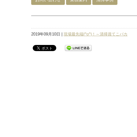
2019年09月10日 |
現場最先端(^o^)！～清掃員てこパカ