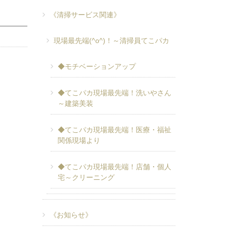
《清掃サービス関連》
現場最先端(^o^)！～清掃員てこパカ
◆モチベーションアップ
◆てこパカ現場最先端！洗いやさん
～建築美装
◆てこパカ現場最先端！医療・福祉
関係現場より
◆てこパカ現場最先端！店舗・個人
宅～クリーニング
《お知らせ》