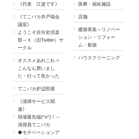
《代表 江波です》
医療・福祉施設
《てこパカ井戸端会
店舗
議室》
建築美装～リノベー
ようこそ自分史倶楽
ション・リフォー
部～Ｘ（旧Twitter）サ
ム・新築
ークル
ハウスクリーニング
オススメあれこれ⇒
こんなん買いまし
た・行って良かった
てこパカ炉辺部屋
《清掃サービス関
連》
現場最先端(^o^)！～
清掃員てこパカ
◆モチベーションア