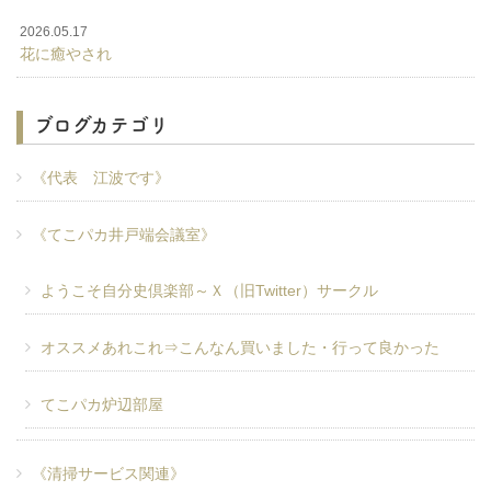
2026.05.17
花に癒やされ
ブログカテゴリ
《代表 江波です》
《てこパカ井戸端会議室》
ようこそ自分史倶楽部～Ｘ（旧Twitter）サークル
オススメあれこれ⇒こんなん買いました・行って良かった
てこパカ炉辺部屋
《清掃サービス関連》