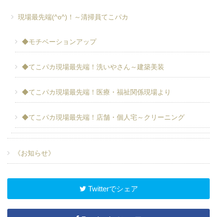
現場最先端(^o^)！～清掃員てこパカ
◆モチベーションアップ
◆てこパカ現場最先端！洗いやさん～建築美装
◆てこパカ現場最先端！医療・福祉関係現場より
◆てこパカ現場最先端！店舗・個人宅～クリーニング
《お知らせ》
Twitterでシェア