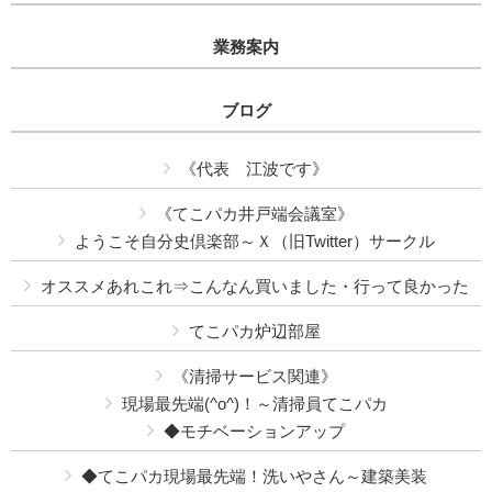
業務案内
ブログ
《代表 江波です》
《てこパカ井戸端会議室》
ようこそ自分史倶楽部～Ｘ（旧Twitter）サークル
オススメあれこれ⇒こんなん買いました・行って良かった
てこパカ炉辺部屋
《清掃サービス関連》
現場最先端(^o^)！～清掃員てこパカ
◆モチベーションアップ
◆てこパカ現場最先端！洗いやさん～建築美装