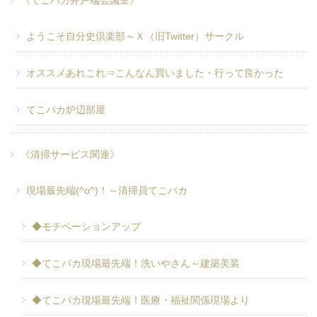
《てこパカ井戸端会議室》
ようこそ自分史倶楽部～Ｘ（旧Twitter）サークル
オススメあれこれ⇒こんなん買いました・行って良かった
てこパカ炉辺部屋
《清掃サービス関連》
現場最先端(^o^)！～清掃員てこパカ
◆モチベーションアップ
◆てこパカ現場最先端！洗いやさん～建築美装
◆てこパカ現場最先端！医療・福祉関係現場より