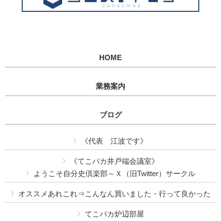
HOME
業務案内
ブログ
《代表 江波です》
《てこパカ井戸端会議室》
ようこそ自分史倶楽部～Ｘ（旧Twitter）サークル
オススメあれこれ⇒こんなん買いました・行って良かった
てこパカ炉辺部屋