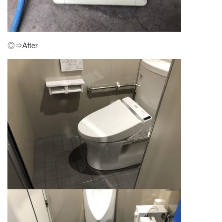
◎⇒After