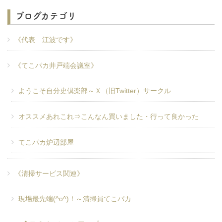
ブログカテゴリ
《代表 江波です》
《てこパカ井戸端会議室》
ようこそ自分史倶楽部～Ｘ（旧Twitter）サークル
オススメあれこれ⇒こんなん買いました・行って良かった
てこパカ炉辺部屋
《清掃サービス関連》
現場最先端(^o^)！～清掃員てこパカ