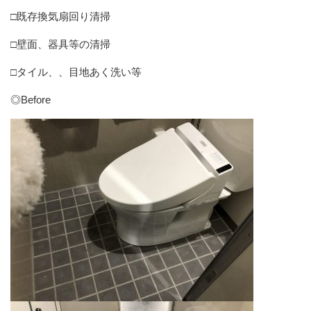
□既存換気扇回り清掃
□壁面、器具等の清掃
□タイル、、目地あく洗い等
◎Before