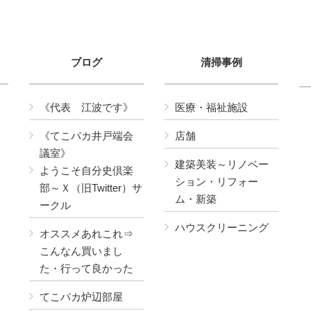
ブログ
清掃事例
《代表 江波です》
医療・福祉施設
《てこパカ井戸端会
店舗
議室》
建築美装～リノベー
ようこそ自分史倶楽
ション・リフォー
部～Ｘ（旧Twitter）サ
ム・新築
ークル
ハウスクリーニング
オススメあれこれ⇒
こんなん買いまし
た・行って良かった
てこパカ炉辺部屋