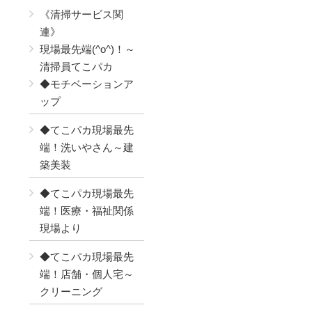
《清掃サービス関
連》
現場最先端(^o^)！～
清掃員てこパカ
◆モチベーションア
ップ
◆てこパカ現場最先
端！洗いやさん～建
築美装
◆てこパカ現場最先
端！医療・福祉関係
現場より
◆てこパカ現場最先
端！店舗・個人宅～
クリーニング