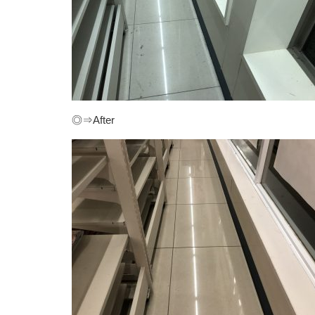
◎⇒After