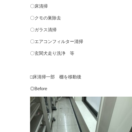
〇床清掃
〇クモの巣除去
〇ガラス清掃
〇エアコンフィルター清掃
〇玄関犬走り洗浄 等
□床清掃一部 棚を移動後
◎Before