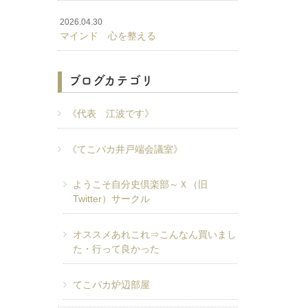
2026.04.30
マインド 心を整える
ブログカテゴリ
《代表 江波です》
《てこパカ井戸端会議室》
ようこそ自分史倶楽部～Ｘ（旧
Twitter）サークル
オススメあれこれ⇒こんなん買いまし
た・行って良かった
てこパカ炉辺部屋