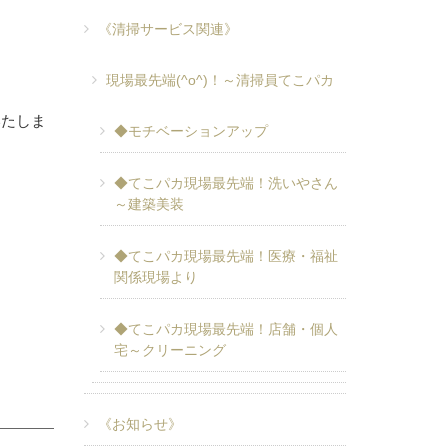
《清掃サービス関連》
現場最先端(^o^)！～清掃員てこパカ
いたしま
◆モチベーションアップ
◆てこパカ現場最先端！洗いやさん
～建築美装
◆てこパカ現場最先端！医療・福祉
関係現場より
◆てこパカ現場最先端！店舗・個人
宅～クリーニング
《お知らせ》