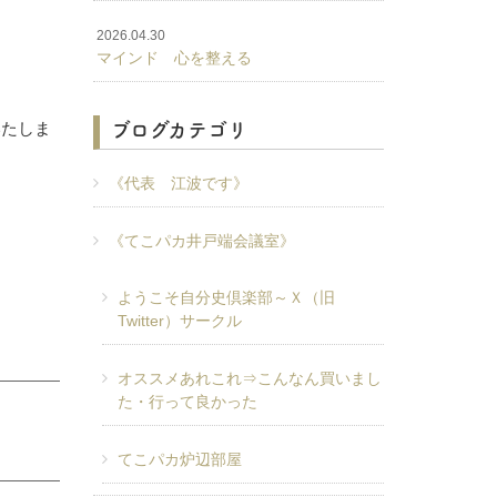
2026.04.30
マインド 心を整える
ブログカテゴリ
いたしま
《代表 江波です》
《てこパカ井戸端会議室》
ようこそ自分史倶楽部～Ｘ（旧
Twitter）サークル
オススメあれこれ⇒こんなん買いまし
た・行って良かった
てこパカ炉辺部屋