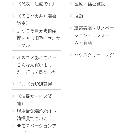
《代表 江波です》
医療・福祉施設
《てこパカ井戸端会
店舗
議室》
建築美装～リノベー
ようこそ自分史倶楽
ション・リフォー
部～Ｘ（旧Twitter）サ
ム・新築
ークル
ハウスクリーニング
オススメあれこれ⇒
こんなん買いまし
た・行って良かった
てこパカ炉辺部屋
《清掃サービス関
連》
現場最先端(^o^)！～
清掃員てこパカ
◆モチベーションア