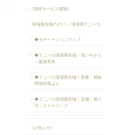
《清掃サービス関連》
現場最先端(^o^)！～清掃員てこパカ
◆モチベーションアップ
◆てこパカ現場最先端！洗いやさん
～建築美装
◆てこパカ現場最先端！医療・福祉
関係現場より
◆てこパカ現場最先端！店舗・個人
宅～クリーニング
《お知らせ》