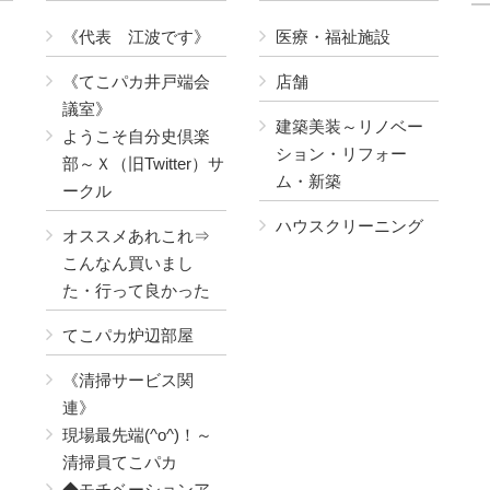
《代表 江波です》
医療・福祉施設
《てこパカ井戸端会
店舗
議室》
建築美装～リノベー
ようこそ自分史倶楽
ション・リフォー
部～Ｘ（旧Twitter）サ
ム・新築
ークル
ハウスクリーニング
オススメあれこれ⇒
こんなん買いまし
た・行って良かった
てこパカ炉辺部屋
《清掃サービス関
連》
現場最先端(^o^)！～
清掃員てこパカ
◆モチベーションア