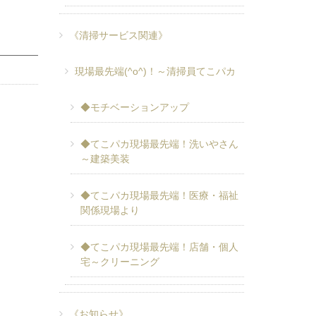
《清掃サービス関連》
現場最先端(^o^)！～清掃員てこパカ
◆モチベーションアップ
◆てこパカ現場最先端！洗いやさん
～建築美装
◆てこパカ現場最先端！医療・福祉
関係現場より
◆てこパカ現場最先端！店舗・個人
宅～クリーニング
《お知らせ》