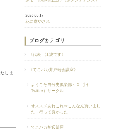
床モール塗布仕上げ（床メンテナンス）
2026.05.17
花に癒やされ
ブログカテゴリ
《代表 江波です》
《てこパカ井戸端会議室》
いたしま
ようこそ自分史倶楽部～Ｘ（旧
Twitter）サークル
オススメあれこれ⇒こんなん買いまし
た・行って良かった
てこパカ炉辺部屋