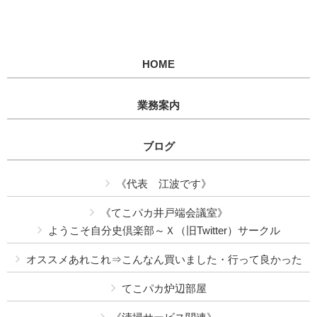
HOME
業務案内
ブログ
《代表 江波です》
《てこパカ井戸端会議室》
ようこそ自分史倶楽部～Ｘ（旧Twitter）サークル
オススメあれこれ⇒こんなん買いました・行って良かった
てこパカ炉辺部屋