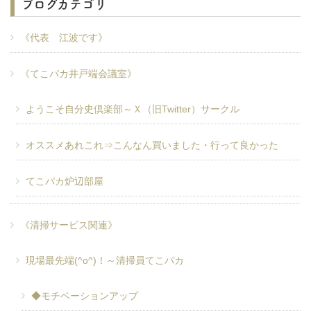
ブログカテゴリ
《代表 江波です》
《てこパカ井戸端会議室》
ようこそ自分史倶楽部～Ｘ（旧Twitter）サークル
オススメあれこれ⇒こんなん買いました・行って良かった
てこパカ炉辺部屋
《清掃サービス関連》
現場最先端(^o^)！～清掃員てこパカ
◆モチベーションアップ