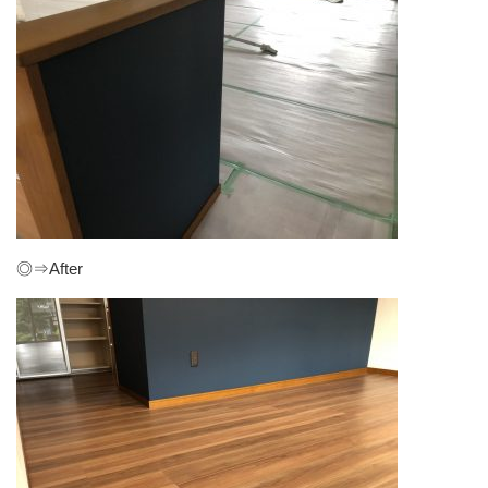
◎⇒After