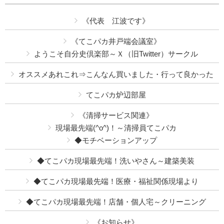
《代表 江波です》
《てこパカ井戸端会議室》
ようこそ自分史倶楽部～Ｘ（旧Twitter）サークル
オススメあれこれ⇒こんなん買いました・行って良かった
てこパカ炉辺部屋
《清掃サービス関連》
現場最先端(^o^)！～清掃員てこパカ
◆モチベーションアップ
◆てこパカ現場最先端！洗いやさん～建築美装
◆てこパカ現場最先端！医療・福祉関係現場より
◆てこパカ現場最先端！店舗・個人宅～クリーニング
《お知らせ》