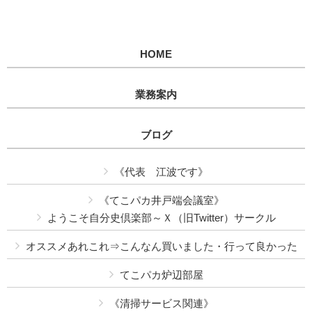
HOME
業務案内
ブログ
《代表 江波です》
《てこパカ井戸端会議室》
ようこそ自分史倶楽部～Ｘ（旧Twitter）サークル
オススメあれこれ⇒こんなん買いました・行って良かった
てこパカ炉辺部屋
《清掃サービス関連》