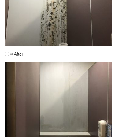
◎⇒After