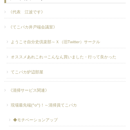
《代表 江波です》
《てこパカ井戸端会議室》
ようこそ自分史倶楽部～Ｘ（旧Twitter）サークル
オススメあれこれ⇒こんなん買いました・行って良かった
てこパカ炉辺部屋
《清掃サービス関連》
現場最先端(^o^)！～清掃員てこパカ
◆モチベーションアップ