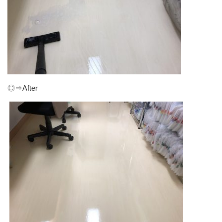
◎⇒After