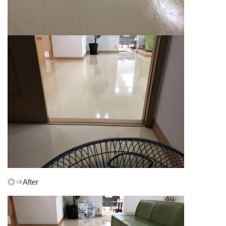
◎⇒After