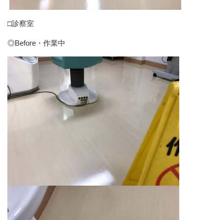
□診察室
◎Before・作業中