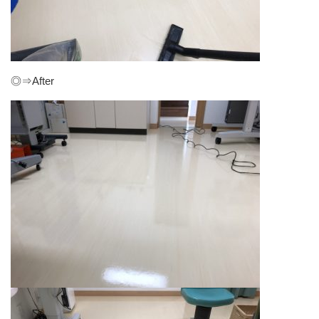
◎⇒After