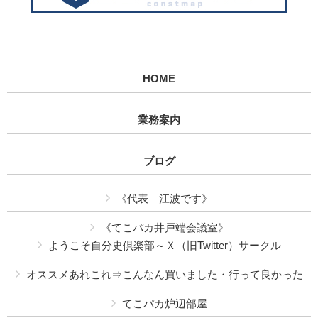
HOME
業務案内
ブログ
《代表 江波です》
《てこパカ井戸端会議室》
ようこそ自分史倶楽部～Ｘ（旧Twitter）サークル
オススメあれこれ⇒こんなん買いました・行って良かった
てこパカ炉辺部屋