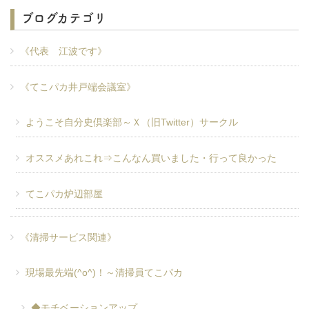
ブログカテゴリ
《代表 江波です》
《てこパカ井戸端会議室》
ようこそ自分史倶楽部～Ｘ（旧Twitter）サークル
オススメあれこれ⇒こんなん買いました・行って良かった
てこパカ炉辺部屋
《清掃サービス関連》
現場最先端(^o^)！～清掃員てこパカ
◆モチベーションアップ