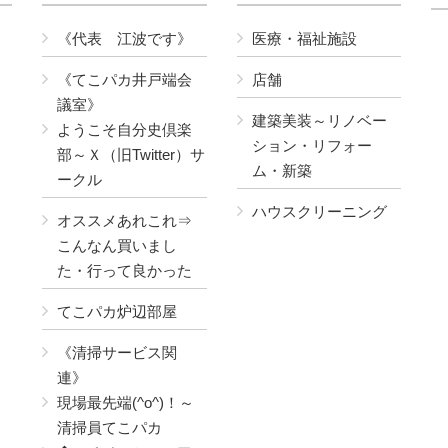
《代表 江波です》
医療・福祉施設
《てこパカ井戸端会
店舗
議室》
建築美装～リノベー
ようこそ自分史倶楽
ション・リフォー
部～Ｘ（旧Twitter）サ
ム・新築
ークル
ハウスクリーニング
オススメあれこれ⇒
こんなん買いまし
た・行って良かった
てこパカ炉辺部屋
《清掃サービス関
連》
現場最先端(^o^)！～
清掃員てこパカ