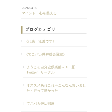
2026.04.30
マインド 心を整える
ブログカテゴリ
《代表 江波です》
《てこパカ井戸端会議室》
ようこそ自分史倶楽部～Ｘ（旧
Twitter）サークル
オススメあれこれ⇒こんなん買いまし
た・行って良かった
てこパカ炉辺部屋