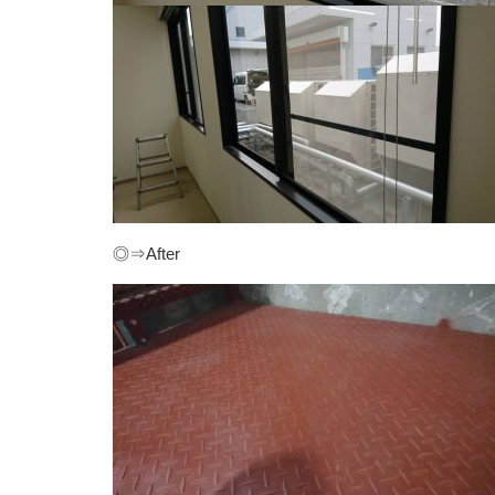
◎⇒After