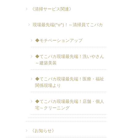
《清掃サービス関連》
現場最先端(^o^)！～清掃員てこパカ
◆モチベーションアップ
◆てこパカ現場最先端！洗いやさん
～建築美装
◆てこパカ現場最先端！医療・福祉
関係現場より
◆てこパカ現場最先端！店舗・個人
宅～クリーニング
《お知らせ》