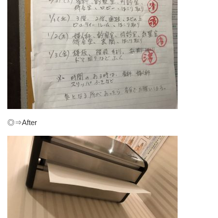
◎⇒After