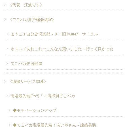
《代表 江波です》
《てこパカ井戸端会議室》
ようこそ自分史倶楽部～Ｘ（旧Twitter）サークル
オススメあれこれ⇒こんなん買いました・行って良かった
てこパカ炉辺部屋
《清掃サービス関連》
現場最先端(^o^)！～清掃員てこパカ
◆モチベーションアップ
◆てこパカ現場最先端！洗いやさん～建築美装