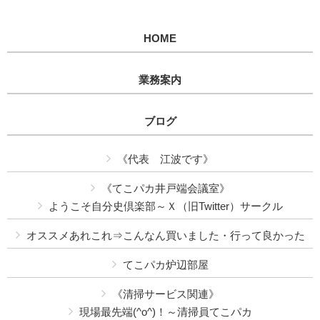
HOME
業務案内
ブログ
《代表 江波です》
《てこパカ井戸端会議室》
ようこそ自分史倶楽部～Ｘ（旧Twitter）サークル
オススメあれこれ⇒こんなん買いました・行って良かった
てこパカ炉辺部屋
《清掃サービス関連》
現場最先端(^o^)！～清掃員てこパカ