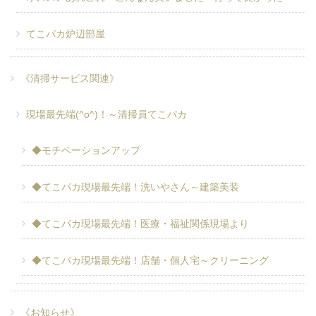
てこパカ炉辺部屋
《清掃サービス関連》
現場最先端(^o^)！～清掃員てこパカ
◆モチベーションアップ
◆てこパカ現場最先端！洗いやさん～建築美装
◆てこパカ現場最先端！医療・福祉関係現場より
◆てこパカ現場最先端！店舗・個人宅～クリーニング
《お知らせ》