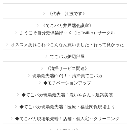
《代表 江波です》
《てこパカ井戸端会議室》
ようこそ自分史倶楽部～Ｘ（旧Twitter）サークル
オススメあれこれ⇒こんなん買いました・行って良かった
てこパカ炉辺部屋
《清掃サービス関連》
現場最先端(^o^)！～清掃員てこパカ
◆モチベーションアップ
◆てこパカ現場最先端！洗いやさん～建築美装
◆てこパカ現場最先端！医療・福祉関係現場より
◆てこパカ現場最先端！店舗・個人宅～クリーニング