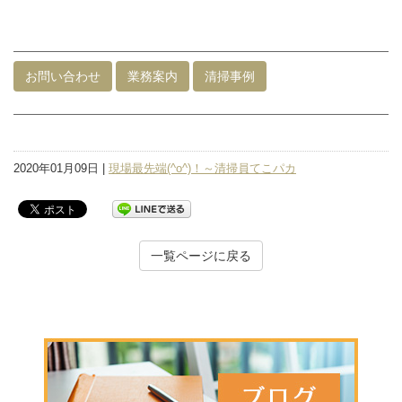
お問い合わせ
業務案内
清掃事例
2020年01月09日 |
現場最先端(^o^)！～清掃員てこパカ
一覧ページに戻る