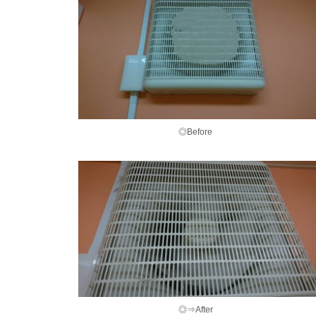
◎Before
◎⇒After