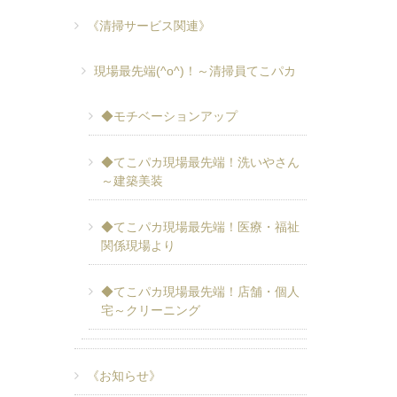
《清掃サービス関連》
現場最先端(^o^)！～清掃員てこパカ
◆モチベーションアップ
◆てこパカ現場最先端！洗いやさん
～建築美装
◆てこパカ現場最先端！医療・福祉
関係現場より
◆てこパカ現場最先端！店舗・個人
宅～クリーニング
《お知らせ》