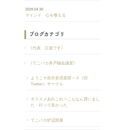
2026.04.30
マインド 心を整える
ブログカテゴリ
《代表 江波です》
《てこパカ井戸端会議室》
ようこそ自分史倶楽部～Ｘ（旧
Twitter）サークル
オススメあれこれ⇒こんなん買いまし
た・行って良かった
てこパカ炉辺部屋