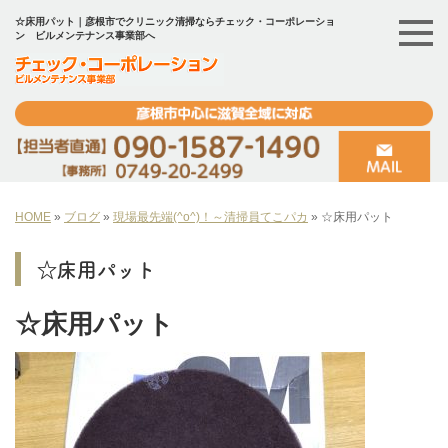
☆床用パット｜彦根市でクリニック清掃ならチェック・コーポレーショ
ン ビルメンテナンス事業部へ
HOME
»
ブログ
»
現場最先端(^o^)！～清掃員てこパカ
»
☆床用パット
☆床用パット
☆床用パット