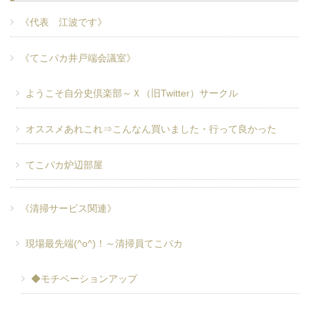
《代表 江波です》
《てこパカ井戸端会議室》
ようこそ自分史倶楽部～Ｘ（旧Twitter）サークル
オススメあれこれ⇒こんなん買いました・行って良かった
てこパカ炉辺部屋
《清掃サービス関連》
現場最先端(^o^)！～清掃員てこパカ
◆モチベーションアップ