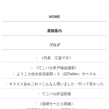
HOME
業務案内
ブログ
《代表 江波です》
《てこパカ井戸端会議室》
ようこそ自分史倶楽部～Ｘ（旧Twitter）サークル
オススメあれこれ⇒こんなん買いました・行って良かった
てこパカ炉辺部屋
《清掃サービス関連》