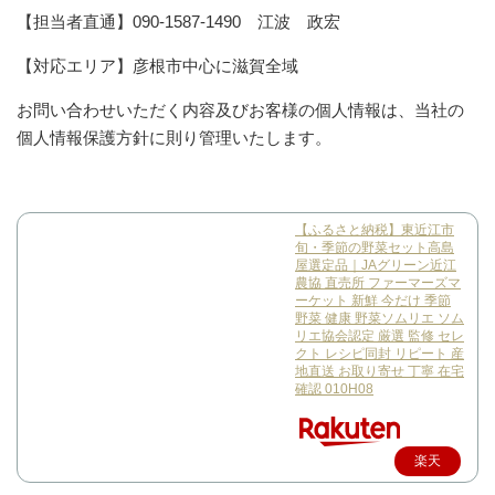
【担当者直通】090-1587-1490 江波 政宏
【対応エリア】彦根市中心に滋賀全域
お問い合わせいただく内容及びお客様の個人情報は、当社の
個人情報保護方針に則り管理いたします。
【ふるさと納税】東近江市
旬・季節の野菜セット高島
屋選定品｜JAグリーン近江
農協 直売所 ファーマーズマ
ーケット 新鮮 今だけ 季節
野菜 健康 野菜ソムリエ ソム
リエ協会認定 厳選 監修 セレ
クト レシピ同封 リピート 産
地直送 お取り寄せ 丁寧 在宅
確認 010H08
楽天
で購