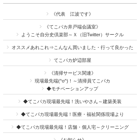
《代表 江波です》
《てこパカ井戸端会議室》
ようこそ自分史倶楽部～Ｘ（旧Twitter）サークル
オススメあれこれ⇒こんなん買いました・行って良かった
てこパカ炉辺部屋
《清掃サービス関連》
現場最先端(^o^)！～清掃員てこパカ
◆モチベーションアップ
◆てこパカ現場最先端！洗いやさん～建築美装
◆てこパカ現場最先端！医療・福祉関係現場より
◆てこパカ現場最先端！店舗・個人宅～クリーニング
《お知らせ》