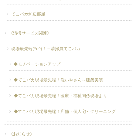
てこパカ炉辺部屋
《清掃サービス関連》
現場最先端(^o^)！～清掃員てこパカ
◆モチベーションアップ
◆てこパカ現場最先端！洗いやさん～建築美装
◆てこパカ現場最先端！医療・福祉関係現場より
◆てこパカ現場最先端！店舗・個人宅～クリーニング
《お知らせ》