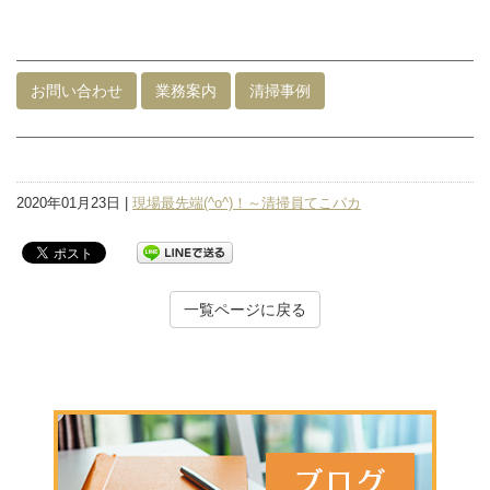
入
お問い合わせ
業務案内
清掃事例
2020年01月23日 |
現場最先端(^o^)！～清掃員てこパカ
一覧ページに戻る