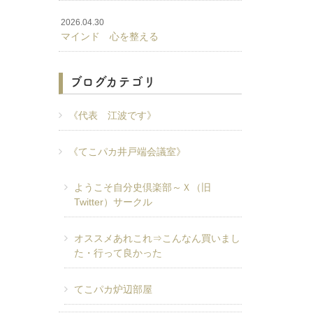
2026.04.30
マインド 心を整える
ブログカテゴリ
《代表 江波です》
《てこパカ井戸端会議室》
ようこそ自分史倶楽部～Ｘ（旧
Twitter）サークル
オススメあれこれ⇒こんなん買いまし
た・行って良かった
てこパカ炉辺部屋