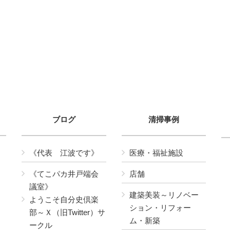
ブログ
清掃事例
《代表 江波です》
医療・福祉施設
《てこパカ井戸端会
店舗
議室》
建築美装～リノベー
ようこそ自分史倶楽
ション・リフォー
部～Ｘ（旧Twitter）サ
ム・新築
ークル