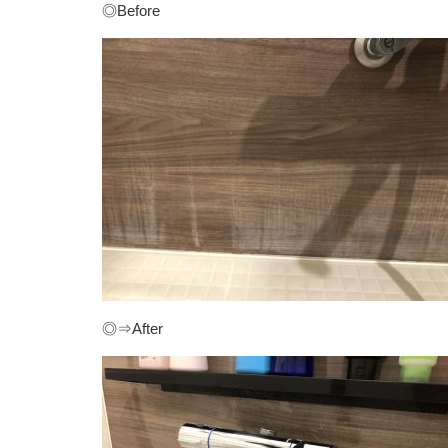
◎Before
◎⇒After