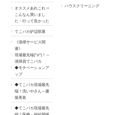
ハウスクリーニング
オススメあれこれ⇒
こんなん買いまし
た・行って良かった
てこパカ炉辺部屋
《清掃サービス関
連》
現場最先端(^o^)！～
清掃員てこパカ
◆モチベーションア
ップ
◆てこパカ現場最先
端！洗いやさん～建
築美装
◆てこパカ現場最先
端！医療・福祉関係