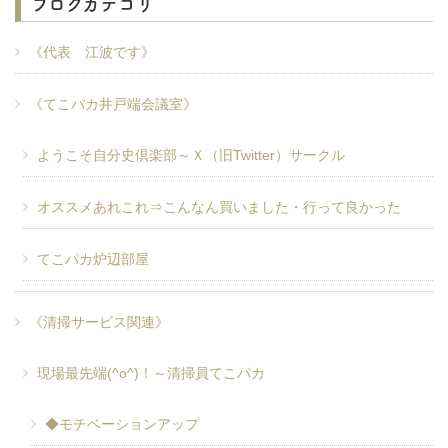
ブログカテゴリ
《代表 江波です》
《てこパカ井戸端会議室》
ようこそ自分史倶楽部～Ｘ（旧Twitter）サークル
オススメあれこれ⇒こんなん買いました・行って良かった
てこパカ炉辺部屋
《清掃サービス関連》
現場最先端(^o^)！～清掃員てこパカ
◆モチベーションアップ