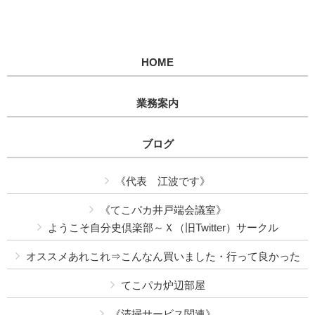
HOME
業務案内
ブログ
《代表 江波です》
《てこパカ井戸端会議室》
ようこそ自分史倶楽部～Ｘ（旧Twitter）サークル
オススメあれこれ⇒こんなん買いました・行って良かった
てこパカ炉辺部屋
《清掃サービス関連》