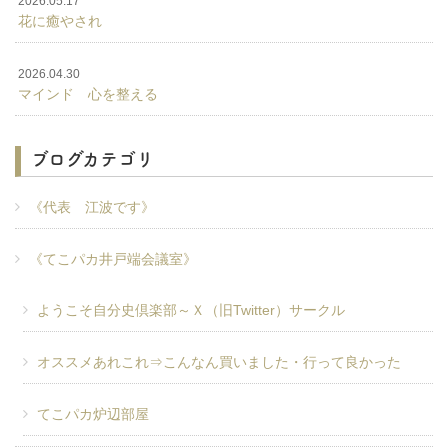
2026.05.17
花に癒やされ
2026.04.30
マインド 心を整える
ブログカテゴリ
《代表 江波です》
《てこパカ井戸端会議室》
ようこそ自分史倶楽部～Ｘ（旧Twitter）サークル
オススメあれこれ⇒こんなん買いました・行って良かった
てこパカ炉辺部屋