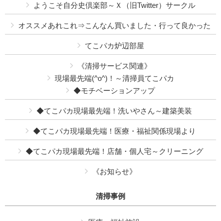
ようこそ自分史倶楽部～Ｘ（旧Twitter）サークル
オススメあれこれ⇒こんなん買いました・行って良かった
てこパカ炉辺部屋
《清掃サービス関連》
現場最先端(^o^)！～清掃員てこパカ
◆モチベーションアップ
◆てこパカ現場最先端！洗いやさん～建築美装
◆てこパカ現場最先端！医療・福祉関係現場より
◆てこパカ現場最先端！店舗・個人宅～クリーニング
《お知らせ》
清掃事例