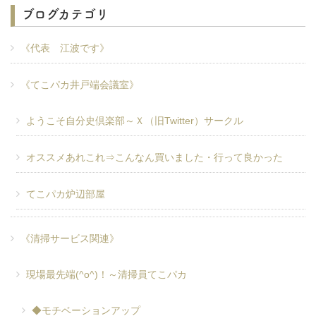
ブログカテゴリ
《代表 江波です》
《てこパカ井戸端会議室》
ようこそ自分史倶楽部～Ｘ（旧Twitter）サークル
オススメあれこれ⇒こんなん買いました・行って良かった
てこパカ炉辺部屋
《清掃サービス関連》
現場最先端(^o^)！～清掃員てこパカ
◆モチベーションアップ