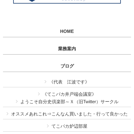
HOME
業務案内
ブログ
《代表 江波です》
《てこパカ井戸端会議室》
ようこそ自分史倶楽部～Ｘ（旧Twitter）サークル
オススメあれこれ⇒こんなん買いました・行って良かった
てこパカ炉辺部屋