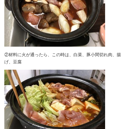
②材料に火が通ったら、この時は、白菜、豚小間切れ肉、揚
げ、豆腐