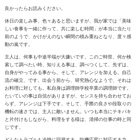
良かったらお読みください。
休日の楽しみ事、色々あると思いますが、我が家では「美味
しい食事を一緒に作って、共に楽しむ時間」が本当に当たり
前のようで、かけがえのない瞬間の積み重ねとなり、度々感
動の嵐です。
主人は、何事も中途半端が大嫌いです。このご時世、何か検
索して調べたい時、知りえる事は、調べつくして、先ずは、
自身がやってみる事から。そして、アレンジを加える。自己
流の確立、です。出会う前から、研究熱心なようで、それは
お料理に対しても。私自身は調理師学校卒業の調理師です。
たいていの事は自信がありますが、センスを持ち合わせてお
らず、アレンジは下手です。そして、手際の良さや段取りの
機転の速さでは、主人に敵いません。いつも本当にテキパキ
と片付けもしながら、料理をする様は、清掃の仕事の時と同
じです。
どんなトラブルも冷静に回避する、臨機応変に対応する力