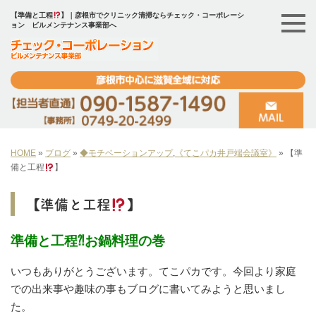
【準備と工程
】｜彦根市でクリニック清掃ならチェック・コーポレーシ
ョン ビルメンテナンス事業部へ
HOME
»
ブログ
»
◆モチベーションアップ
,
《てこパカ井戸端会議室》
»
【準
備と工程
】
【準備と工程
】
準備と工程⁈お鍋料理の巻
いつもありがとうございます。てこパカです。今回より家庭
での出来事や趣味の事もブログに書いてみようと思いまし
た。