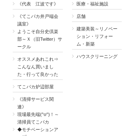
《代表 江波です》
医療・福祉施設
《てこパカ井戸端会
店舗
議室》
建築美装～リノベー
ようこそ自分史倶楽
ション・リフォー
部～Ｘ（旧Twitter）サ
ム・新築
ークル
ハウスクリーニング
オススメあれこれ⇒
こんなん買いまし
た・行って良かった
てこパカ炉辺部屋
《清掃サービス関
連》
現場最先端(^o^)！～
清掃員てこパカ
◆モチベーションア