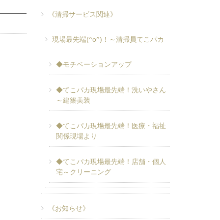
《清掃サービス関連》
現場最先端(^o^)！～清掃員てこパカ
◆モチベーションアップ
◆てこパカ現場最先端！洗いやさん
～建築美装
◆てこパカ現場最先端！医療・福祉
関係現場より
◆てこパカ現場最先端！店舗・個人
宅～クリーニング
《お知らせ》