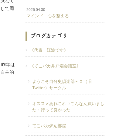
出来なく
をして周
2026.04.30
マインド 心を整える
ブログカテゴリ
《代表 江波です》
。昨年は
《てこパカ井戸端会議室》
の自主的
ようこそ自分史倶楽部～Ｘ（旧
Twitter）サークル
オススメあれこれ⇒こんなん買いまし
た・行って良かった
てこパカ炉辺部屋