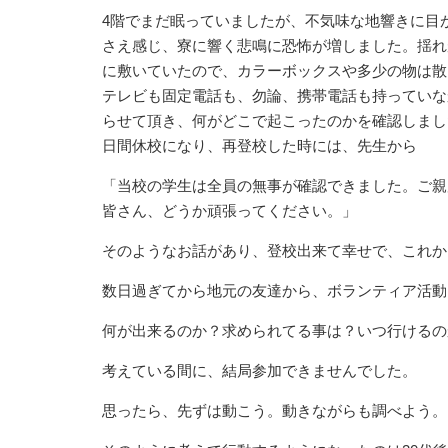
4階でまだ眠っていましたが、不気味な地響きに目
さえ感じ、寮に響く悲鳴に恐怖が増しました。揺れ
に敷いていたので、カラーボックスや多少の物は散
テレビも固定電話も、勿論、携帯電話も持っていな
らせて頂き、何がどこで起こったのかを確認しまし
日間休校になり、再登校した時には、先生から
「当校の学生は全員の無事が確認できました。ご親
皆さん、どうか頑張ってください。」
そのようなお話があり、登校出来て幸せで、これか
数日過ぎてから地元の友達から、ボランティア活動
何が出来るのか？求められてる事は？いつ行けるの
考えている間に、結局参加できませんでした。
思ったら、先ずは動こう。動きながらも調べよう。