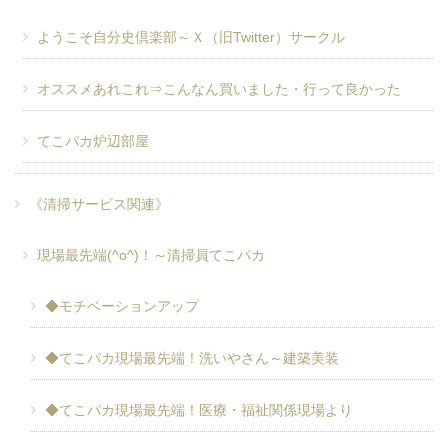
ようこそ自分史倶楽部～Ｘ（旧Twitter）サークル
オススメあれこれ⇒こんなん買いました・行って良かった
てこパカ炉辺部屋
《清掃サービス関連》
現場最先端(^o^)！～清掃員てこパカ
◆モチベーションアップ
◆てこパカ現場最先端！洗いやさん～建築美装
◆てこパカ現場最先端！医療・福祉関係現場より