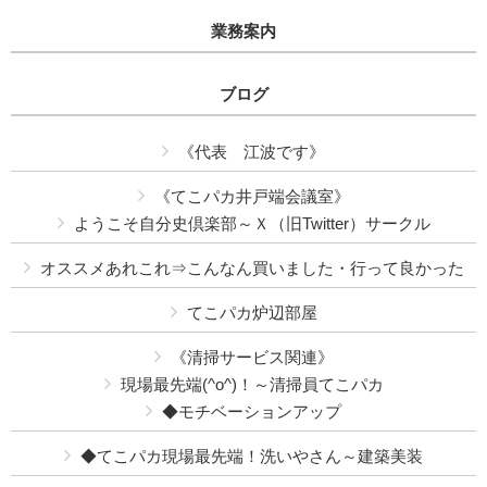
業務案内
ブログ
《代表 江波です》
《てこパカ井戸端会議室》
ようこそ自分史倶楽部～Ｘ（旧Twitter）サークル
オススメあれこれ⇒こんなん買いました・行って良かった
てこパカ炉辺部屋
《清掃サービス関連》
現場最先端(^o^)！～清掃員てこパカ
◆モチベーションアップ
◆てこパカ現場最先端！洗いやさん～建築美装