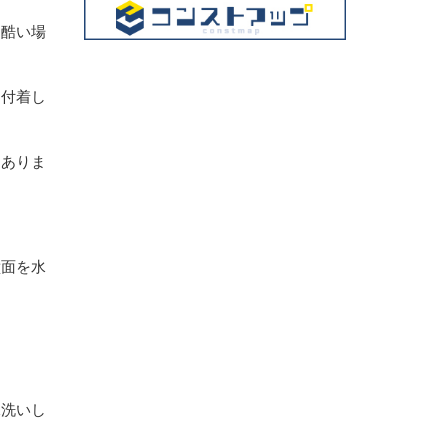
に酷い場
に付着し
くありま
。
壁面を水
水洗いし