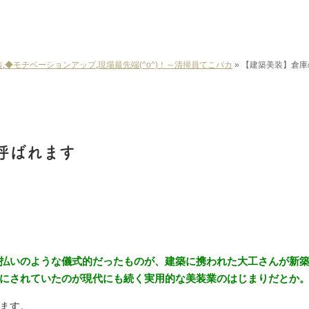
装
,
◆モチベーションアップ
,
現場最先端(^o^)！～清掃員てこパカ
»
【建築美装】倉庫
呼ばれます
払いのような儀式的だったものが、建築に携われた大工さんが新
にされていたのが現代にも続く実用的な美装業のはじまりだとか
ます。