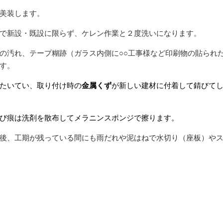
美装します。
で新設・既設に限らず、ケレン作業と２度洗いになります。
の汚れ、テープ糊跡（ガラス内側に○○工事様など印刷物の貼られ
す。
たいてい、取り付け時の
金属くず
が新しい建材に付着して錆びて
び痕は洗剤を散布してメ
ラニンスポンジで擦ります。
後、工期が残っている間にも雨だれや泥はねで水切り（座板）や