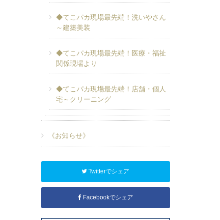
◆てこパカ現場最先端！洗いやさん
～建築美装
◆てこパカ現場最先端！医療・福祉
関係現場より
◆てこパカ現場最先端！店舗・個人
宅～クリーニング
《お知らせ》
Twitterでシェア
Facebookでシェア