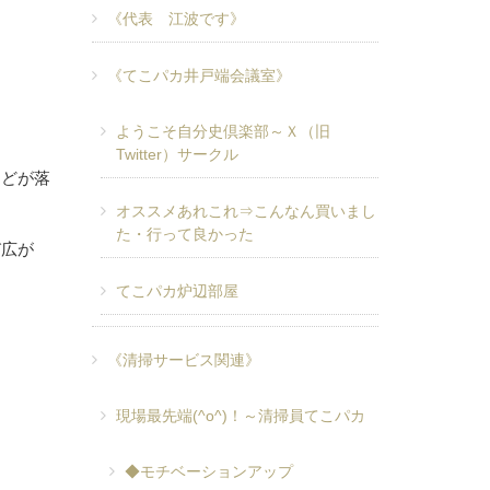
《代表 江波です》
《てこパカ井戸端会議室》
ようこそ自分史倶楽部～Ｘ（旧
Twitter）サークル
などが落
オススメあれこれ⇒こんなん買いまし
た・行って良かった
び広が
てこパカ炉辺部屋
《清掃サービス関連》
現場最先端(^o^)！～清掃員てこパカ
◆モチベーションアップ