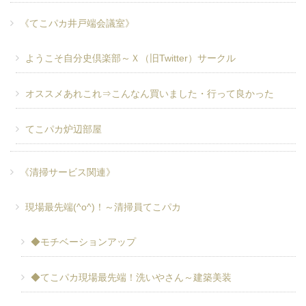
《てこパカ井戸端会議室》
ようこそ自分史倶楽部～Ｘ（旧Twitter）サークル
オススメあれこれ⇒こんなん買いました・行って良かった
てこパカ炉辺部屋
《清掃サービス関連》
現場最先端(^o^)！～清掃員てこパカ
◆モチベーションアップ
◆てこパカ現場最先端！洗いやさん～建築美装