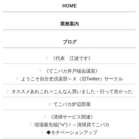
HOME
業務案内
ブログ
《代表 江波です》
《てこパカ井戸端会議室》
ようこそ自分史倶楽部～Ｘ（旧Twitter）サークル
オススメあれこれ⇒こんなん買いました・行って良かった
てこパカ炉辺部屋
《清掃サービス関連》
現場最先端(^o^)！～清掃員てこパカ
◆モチベーションアップ