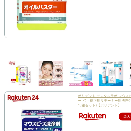
ポリデント デンタルラボ マウス
ード)・矯正用リテーナー用洗浄剤
*3箱セット)【ポリデント】
楽天