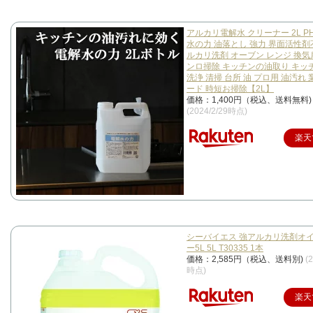
アルカリ電解水 クリーナー 2L PH1
水の力 油落とし 強力 界面活性剤
ルカリ洗剤 オーブン レンジ 換気扇
ンロ掃除 キッチンの油取り キッ
洗浄 清掃 台所 油 プロ用 油汚れ 
ード 時短お掃除【2L】
価格：1,400円（税込、送料無料)
(2024/2/29時点)
楽天
シーバイエス 強アルカリ洗剤オ
ー5L 5L T30335 1本
価格：2,585円（税込、送料別)
(
時点)
楽天