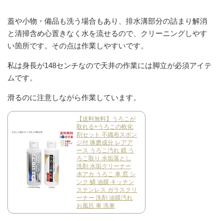
蓋や小物・備品も洗う場合もあり、排水溝部分の詰まり解消
と清掃含め心置きなく水を流せるので、クリーニングしやす
い箇所です。その点は作業しやすいです。
私は身長が148センチなので天井の作業には脚立が必須アイテ
ムです。
滑るのに注意しながら作業しています。
【送料無料】うろこが
取れる+うろこの軟化
剤セット 不織布スポン
ジ付 琢磨成分 レアア
ース うろこ汚れ 鏡 う
ろこ取り 水垢落とし
洗剤 水垢クリーナー
水アカ うろこ 車 窓 シ
ンク 鱗 油膜 キッチン
ステンレス ガラスクリ
ーナー 洗剤 油膜汚れ
お風呂 車 洗車