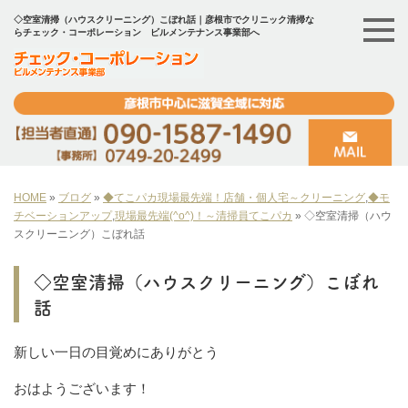
◇空室清掃（ハウスクリーニング）こぼれ話｜彦根市でクリニック清掃な
らチェック・コーポレーション ビルメンテナンス事業部へ
HOME
»
ブログ
»
◆てこパカ現場最先端！店舗・個人宅～クリーニング
,
◆モ
チベーションアップ
,
現場最先端(^o^)！～清掃員てこパカ
»
◇空室清掃（ハウ
スクリーニング）こぼれ話
◇空室清掃（ハウスクリーニング）こぼれ
話
新しい一日の目覚めにありがとう
おはようございます！