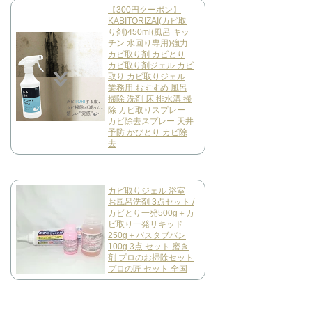
【300円クーポン】
KABITORIZAI(カビ取
り剤)450ml(風呂 キッ
チン 水回り専用)強力
カビ取り剤 カビとり
カビ取り剤ジェル カビ
取り カビ取りジェル
業務用 おすすめ 風呂
掃除 洗剤 床 排水溝 掃
除 カビ取りスプレー
カビ除去スプレー 天井
予防 かびとり カビ除
去
カビ取りジェル 浴室
お風呂洗剤 3点セット /
カビとり一発500g＋カ
ビ取り一発リキッド
250g＋バスタブバン
100g 3点 セット 磨き
剤 プロのお掃除セット
プロの匠 セット 全国