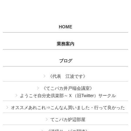
HOME
業務案内
ブログ
《代表 江波です》
《てこパカ井戸端会議室》
ようこそ自分史倶楽部～Ｘ（旧Twitter）サークル
オススメあれこれ⇒こんなん買いました・行って良かった
てこパカ炉辺部屋