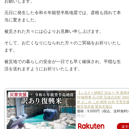
お願いします。
元日に発生した令和６年能登半島地震では、彦根も揺れて本
当に驚きました。
被災された方々には心よりお見舞い申し上げます。
そして、お亡くなりになられた方々のご冥福をお祈りいたし
ます。
被災地での暮らしの安全が一日でも早く確保され、平穏な生
活を送れますようにお祈りいたします。
【ふるさと納税】訳あり 米 復興米 
[中橋商事 石川県 宝達志水町 38600
米 おこめ こめ 精米 白米 災害支
被災地支援 緊急支援品
価格：9,000円（税込、送料無料
時点)
楽天