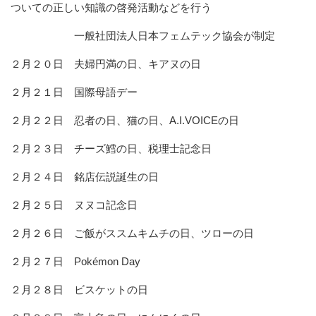
ついての正しい知識の啓発活動などを行う
一般社団法人日本フェムテック協会が制定
２月２０日 夫婦円満の日、キアヌの日
２月２１日 国際母語デー
２月２２日 忍者の日、猫の日、A.I.VOICEの日
２月２３日 チーズ鱈の日、税理士記念日
２月２４日 銘店伝説誕生の日
２月２５日 ヌヌコ記念日
２月２６日 ご飯がススムキムチの日、ツローの日
２月２７日 Pokémon Day
２月２８日 ビスケットの日