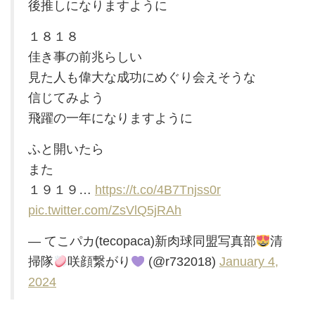
後推しになりますように
１８１８
佳き事の前兆らしい
見た人も偉大な成功にめぐり会えそうな
信じてみよう
飛躍の一年になりますように
ふと開いたら
また
１９１９…
https://t.co/4B7Tnjss0r
pic.twitter.com/ZsVlQ5jRAh
— てこパカ(tecopaca)新肉球同盟写真部
清
掃隊
咲顔繋がり
(@r732018)
January 4,
2024