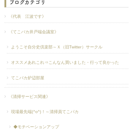
ブログカテゴリ
《代表 江波です》
《てこパカ井戸端会議室》
ようこそ自分史倶楽部～Ｘ（旧Twitter）サークル
オススメあれこれ⇒こんなん買いました・行って良かった
てこパカ炉辺部屋
《清掃サービス関連》
現場最先端(^o^)！～清掃員てこパカ
◆モチベーションアップ