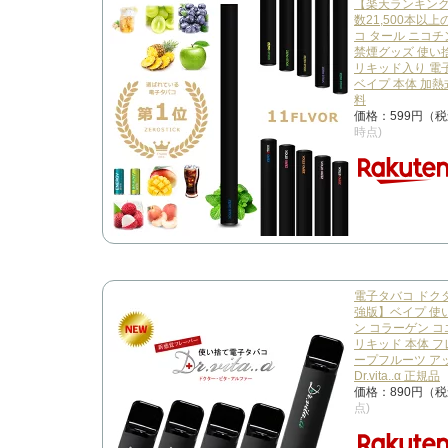
【楽天ランキング
数21,500本以上
コ タール ニコチ
禁煙グッズ 使い
リキッド入り 電
ベイプ 本体 加熱
料
価格：599円（
時点)
電子タバコ ドクタ
強版】ベイプ 使
ン コラーゲン コ
リキッド 本体 フ
ープフルーツ アッ
Dr.vita..α 正規品
価格：890円（
点)