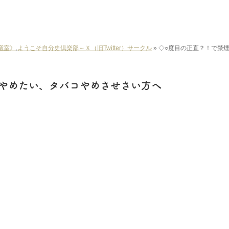
議室》
,
ようこそ自分史倶楽部～Ｘ（旧Twitter）サークル
»
◇○度目の正直？！で禁
やめたい、タバコやめさせさい方へ