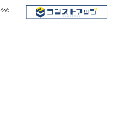
はやめ
。