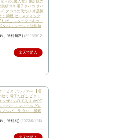
堂々の1位入賞】累計販売
の実績 fafe 電子タバコ タバ
ン0 タバコの代わり 水蒸気
捨て 禁煙 ゼロスティック
子たばこ スターターキット
式タバコ シーシャ 送料無
税込、送料無料)
(2023/9/12
楽天で購入
ー ビタ アルファ— 【増
い捨て 電子たばこ ビタミ
エンザイムQ10入り VAPE
レーバー メンソール グレ
プル バニラ タバコ 禁煙
税込、送料別)
(2023/9/12時
楽天で購入