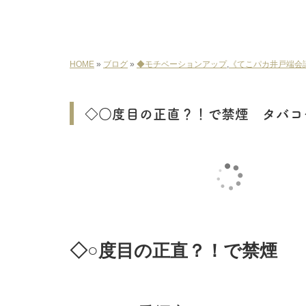
HOME
»
ブログ
»
◆モチベーションアップ
,
《てこパカ井戸端会
◇○度目の正直？！で禁煙 タバコ
◇○度目の正直？！で禁煙