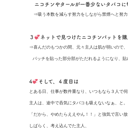
ニコチンやタールが一番少ないタバコに
⇒吸う本数を減らす努力をしながら禁煙へと努力
３
ネットで見つけたニコチンパットを購
⇒喜んだのもつかの間、元々主人は肌が弱いので、
パッチを貼った部分部がただれるようになり、貼
4
そして、４度目は
とある日、仕事が数件重なり、いつもなら３人で伺
主人は、途中で呑気にタバコも吸えないなぁ、と。
「だから、やめたらええやん！！」と強気で言い放
しばらく、考え込んでた主人、