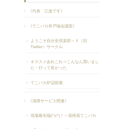
《代表 江波です》
《てこパカ井戸端会議室》
ようこそ自分史倶楽部～Ｘ（旧
Twitter）サークル
オススメあれこれ⇒こんなん買いまし
た・行って良かった
てこパカ炉辺部屋
《清掃サービス関連》
現場最先端(^o^)！～清掃員てこパカ