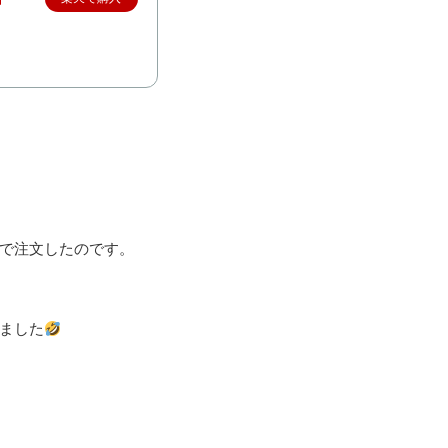
」
bで注文したのです。
ました