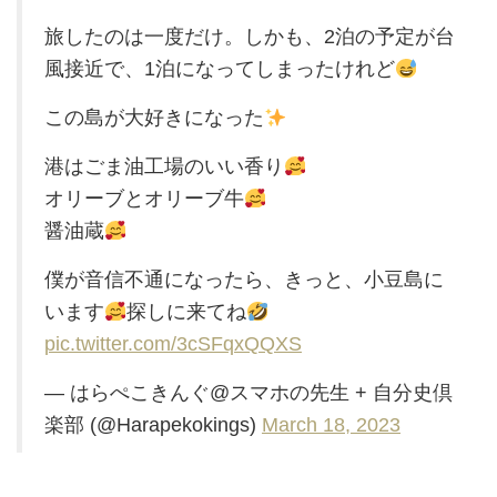
旅したのは一度だけ。しかも、2泊の予定が台
風接近で、1泊になってしまったけれど
この島が大好きになった
港はごま油工場のいい香り
オリーブとオリーブ牛
醤油蔵
僕が音信不通になったら、きっと、小豆島に
います
探しに来てね
pic.twitter.com/3cSFqxQQXS
— はらぺこきんぐ@スマホの先生 + 自分史倶
楽部 (@Harapekokings)
March 18, 2023