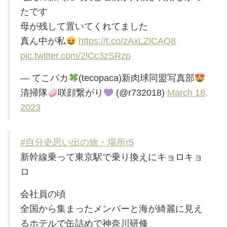
たです
母が残して置いてくれてました
真ん中が私
https://t.co/zAxLZlCAQ8
pic.twitter.com/2lCc3zSRzp
— てこパカ
(tecopaca)新肉球同盟写真部
清掃隊
咲顔繋がり
(@r732018)
March 18,
2023
#自分史思い出の旅・場所r5
新幹線乗って東京駅で乗り換えにキョロキョ
ロ
会社員の頃
全国から集まったメンバーと海が綺麗に見え
るホテルで缶詰めで神奈川研修