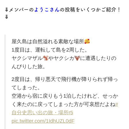
⇓メンバーの
ようこさん
の投稿をいくつかご紹介！
⇓
屋久島は自然溢れる素敵な場所
1度目は、運転して島を2周した。
ヤクシマザル
やヤクシカ
に遭遇したりの
んびりした旅。
2度目は、帰り悪天で飛行機が降りられず帰っ
てしまった。
空港から宿に戻りもう1泊したけれど、せっか
く来たのに戻ってしまった方が可哀想だよね
#
自分史思い出の旅・場所r5
pic.twitter.com/1IdhUZL0dF