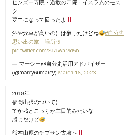
ヒンズー寺院・道教の寺院・イスラムのモス
ク
夢中になって回ったよ
酒や煙草が高いのには参ったけどね
#自分史
思い出の旅・場所r5
pic.twitter.com/SI7IWaMd5b
— マーシー@自分史活用アドバイザー
(@marcy60marcy)
March 18, 2023
2018年
福岡出張のついでに
てか殆どこっちが主目的みたいな
感じだけど
熊本山鹿のチブサン古墳へ