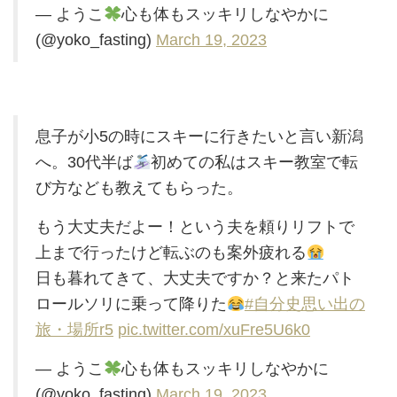
— ようこ
心も体もスッキリしなやかに
(@yoko_fasting)
March 19, 2023
息子が小5の時にスキーに行きたいと言い新潟
へ。30代半ば
初めての私はスキー教室で転
び方なども教えてもらった。
もう大丈夫だよー！という夫を頼りリフトで
上まで行ったけど転ぶのも案外疲れる
日も暮れてきて、大丈夫ですか？と来たパト
ロールソリに乗って降りた
#自分史思い出の
旅・場所r5
pic.twitter.com/xuFre5U6k0
— ようこ
心も体もスッキリしなやかに
(@yoko_fasting)
March 19, 2023