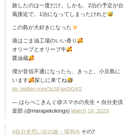
旅したのは一度だけ。しかも、2泊の予定が台
風接近で、1泊になってしまったけれど
この島が大好きになった
港はごま油工場のいい香り
オリーブとオリーブ牛
醤油蔵
僕が音信不通になったら、きっと、小豆島に
います
探しに来てね
pic.twitter.com/3cSFqxQQXS
— はらぺこきんぐ@スマホの先生 + 自分史倶
楽部 (@Harapekokings)
March 18, 2023
#自分史思い出の旅・場所r5
その7