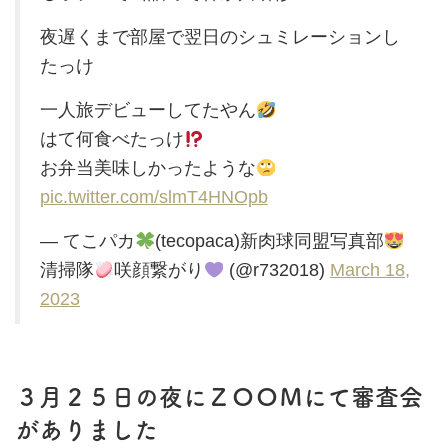
夜遅くまで部屋で翌日のシュミレーションし
たっけ
一人旅デビューしてたやん
はて何食べたっけ
お弁当美味しかったような
pic.twitter.com/slmT4HNOpb
— てこパカ
(tecopaca)新肉球同盟写真部
清掃隊
咲顔繋がり
(@r732018)
March 18,
2023
３月２５日の夜にＺＯＯＭにて審査会
がありました