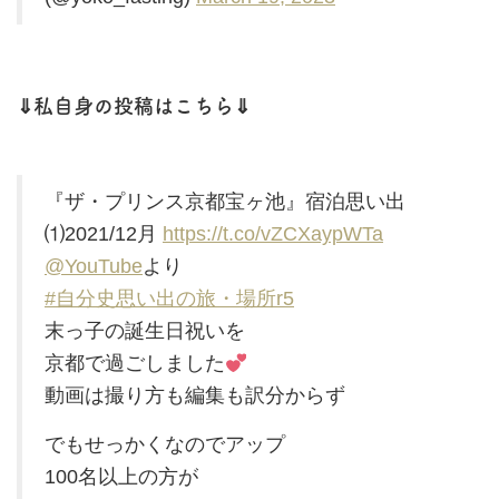
⇓私自身の投稿はこちら⇓
『ザ・プリンス京都宝ヶ池』宿泊思い出
⑴2021/12月
https://t.co/vZCXaypWTa
@YouTube
より
#自分史思い出の旅・場所r5
末っ子の誕生日祝いを
京都で過ごしました
動画は撮り方も編集も訳分からず
でもせっかくなのでアップ
100名以上の方が