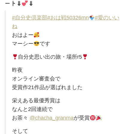
ート⇓
⇓
#自分史倶楽部
#おは戦50326mn
#愛のいい
ね
おはよー
マーシー
です
自分史思い出の旅・場所r5
昨夜
オンライン審査会で
受賞作21作品が選ばれました
栄えある最優秀賞は
なんと2回連続で
お茶々
@chacha_granma
が受賞
そして