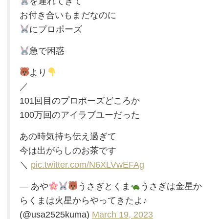
を連れてきて
お付き合いもまだなのに
にプロポーズ
急で困惑
より
／
101回目のプロポーズどころか
100万回のアイラブユーだった
あの時気持ち伝え過ぎて
今は出がらしのお茶です
＼
pic.twitter.com/N6XLVwEFAg
— あや
うさぎとくま
うさぎは金星か
らくまは火星からやってきたよ♪
(@usa2525kuma)
March 19, 2023