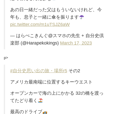
あの日一緒だった父はもういないけれど、今
年も、息子と一緒に傘を振ります
pic.twitter.com/m1uTSJZ6aW
— はらぺこきんぐ@スマホの先生 + 自分史倶
楽部 (@Harapekokings)
March 17, 2023
p>
#自分史思い出の旅・場所r5
その2
アメリカ最南端に位置するキーウエスト
オープンカーで海の上にかかる 32の橋を渡っ
てたどり着く
最高のドライブ