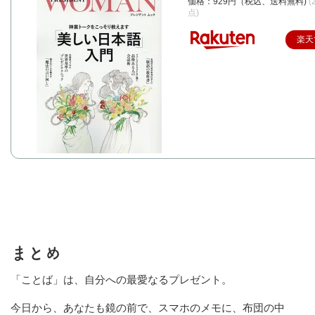
価格：929円（税込、送料無料)
(
点)
楽天
まとめ
「ことば」は、自分への最愛なるプレゼント。
今日から、あなたも鏡の前で、スマホのメモに、布団の中