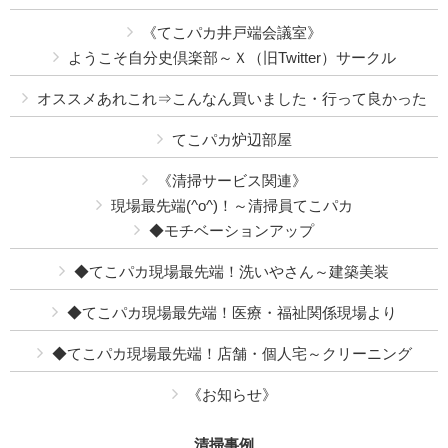
《てこパカ井戸端会議室》
ようこそ自分史倶楽部～Ｘ（旧Twitter）サークル
オススメあれこれ⇒こんなん買いました・行って良かった
てこパカ炉辺部屋
《清掃サービス関連》
現場最先端(^o^)！～清掃員てこパカ
◆モチベーションアップ
◆てこパカ現場最先端！洗いやさん～建築美装
◆てこパカ現場最先端！医療・福祉関係現場より
◆てこパカ現場最先端！店舗・個人宅～クリーニング
《お知らせ》
清掃事例