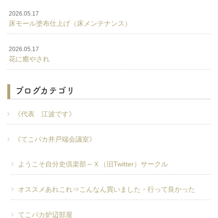
2026.05.17
床モール塗布仕上げ（床メンテナンス）
2026.05.17
花に癒やされ
ブログカテゴリ
《代表 江波です》
《てこパカ井戸端会議室》
ようこそ自分史倶楽部～Ｘ（旧Twitter）サークル
オススメあれこれ⇒こんなん買いました・行って良かった
てこパカ炉辺部屋