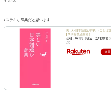
↓ステキな辞典だと思います
美しい日本語選び辞典 （ことば
[ 学研辞典編集部 ]
価格：693円（税込、送料無料)
(
点)
楽天