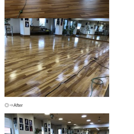
◎⇒After