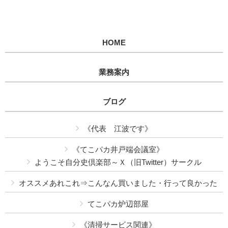
HOME
業務案内
ブログ
《代表 江波です》
《てこパカ井戸端会議室》
ようこそ自分史倶楽部～Ｘ（旧Twitter）サークル
オススメあれこれ⇒こんなん買いました・行って良かった
てこパカ炉辺部屋
《清掃サービス関連》