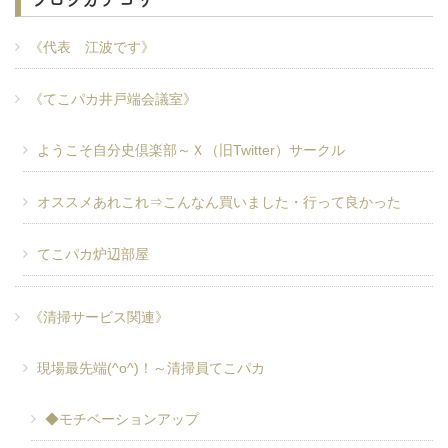
《代表 江波です》
《てこパカ井戸端会議室》
ようこそ自分史倶楽部～Ｘ（旧Twitter）サークル
オススメあれこれ⇒こんなん買いました・行って良かった
てこパカ炉辺部屋
《清掃サービス関連》
現場最先端(^o^)！～清掃員てこパカ
◆モチベーションアップ