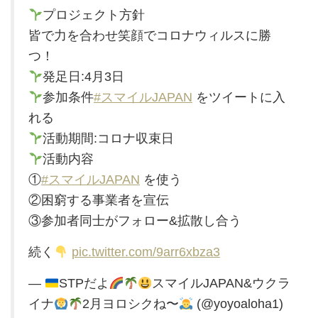
プロジェクト方針
皆で力を合わせ笑顔でコロナウィルスに勝
つ！
発足日:4月3日
参加条件
#スマイルJAPAN
をツイートに入
れる
活動期間:コロナ収束日
活動内容
①
#スマイルJAPAN
を使う
②困窮する事業者を宣伝
③参加者同士がフォロー&拡散し合う
続く
pic.twitter.com/9arr6xbza3
—
STPだよ
スマイルJAPAN&ウクラ
イナ
2月ヨロシクね〜
(@yoyoaloha1)