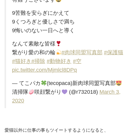
9苦難を安らぎにかえて
9くつろぎと優しさで満ち
9悔いのない一日へと導く
なんて素敵な皆様
繋がり愛の和の輪
#肉球同盟写真部
#保護猫
#猫好き
#掃除
#動物好き
#空
pic.twitter.com/Mjmlcl8DPq
— てこパカ
(tecopaca)新肉球同盟写真部
清掃隊
咲顔繋がり
(@r732018)
March 3,
2020
愛猫以外に仕事の事もツイートするようになると、