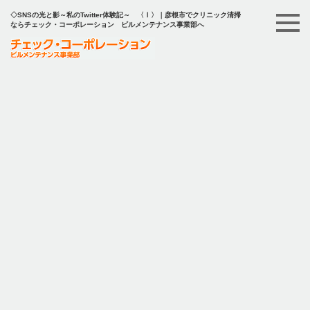
◇SNSの光と影～私のTwitter体験記～ 〈Ⅰ〉｜彦根市でクリニック清掃
ならチェック・コーポレーション ビルメンテナンス事業部へ