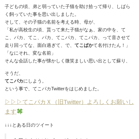
子どもの頃、弟と弱っていた子猫を助け拾って帰り、しばら
く飼っていた事を思い出しました。
そして、その子猫の名前を考える時、母が、
「私が高校生の頃、貰って来た子猫がなぁ、家の中を、て
こ、パカ、てこ、パカ、てこパカ、てこパカ、って音させて
走り回ってな、面白過ぎて、で、
てこぱか
て名付けたん！」
「なにそれ、変な名前」
そんな会話した事が懐かしく微笑ましい思い出として蘇り、
そうだ、
てこパカ
にしよう。
という事で、てこパカTwitterをはじめました。
▷▷▷てこパカＸ（旧Twitter）よろしくお願いし
ます
↓↓↓とある日のツイート