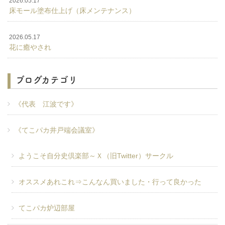
2026.05.17
床モール塗布仕上げ（床メンテナンス）
2026.05.17
花に癒やされ
ブログカテゴリ
《代表 江波です》
《てこパカ井戸端会議室》
ようこそ自分史倶楽部～Ｘ（旧Twitter）サークル
オススメあれこれ⇒こんなん買いました・行って良かった
てこパカ炉辺部屋