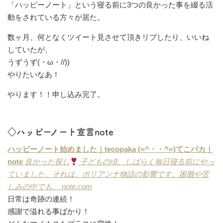
「ハッピーノート」という寝る前に3つの良かった事を綴る活
動をされている方々が居た。
数ヶ月、何となくツイート見させて頂きリプしたり、いいね
していたが、
うずうず(・ω・//))
やりたいなあ！
やります！！申し込み完了。
◇ハッピーノート宣言note
ハッピーノート始めました｜tecopaka (=^・・^=)てこパカ｜
note
良かった探し
子どもの頃、しばらく毎日寝る前にやっ
ていました。それは、ポリアンナ物語の影響です。困難や苦
しみの中でも、
note.com
日常は奇跡の連続！
感謝で溢れる事ばかり！