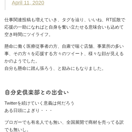
April 11, 2020
仕事関連投稿も増えていき、タグを辿り、いいね、RT拡散で
応援の一助になればと自身を奮い立たせる意味合いも込めて
空き時間にツイライフ。
懸命に働く医療従事者の方、自粛で喘ぐ店舗、事業所の多い
事、その方々を応援する方々のツイート、様々な顔が見える
かのようでした。
自分も懸命に踏ん張ろう、と励みにもなりました。
自分史倶楽部との出会い
Twitterを続けていく意義は何だろう
ある日頭によぎり・・・
ブロガーでも有名人でも無い、全国展開で商材を売ってる訳
でも無いし。