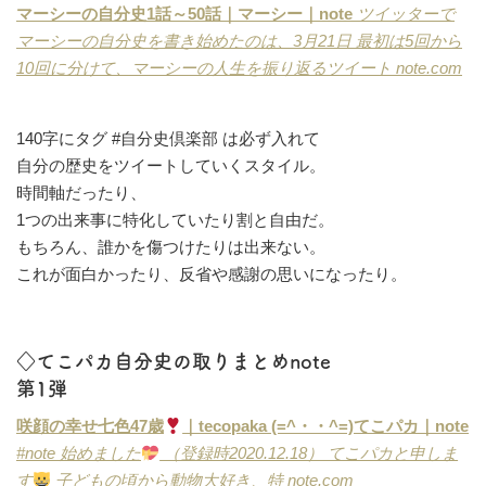
マーシーの自分史1話～50話｜マーシー｜note
ツイッターで
マーシーの自分史を書き始めたのは、3月21日 最初は5回から
10回に分けて、マーシーの人生を振り返るツイート
note.com
140字にタグ #自分史倶楽部 は必ず入れて
自分の歴史をツイートしていくスタイル。
時間軸だったり、
1つの出来事に特化していたり割と自由だ。
もちろん、誰かを傷つけたりは出来ない。
これが面白かったり、反省や感謝の思いになったり。
◇てこパカ自分史の取りまとめnote
第1弾
咲顔の幸せ七色47歳
｜tecopaka (=^・・^=)てこパカ｜note
#note 始めました
（登録時2020.12.18） てこパカと申しま
す
子どもの頃から動物大好き、特
note.com