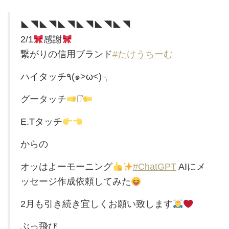
◣◥◣◥◣◥◣◥◣◥◣◥
2/1
感謝
繋がりの信用ブランド
#たけうちーむ
ハイタッチ٩(๑>ω<)╮
グータッチ
⋆͛
E.Tタッチ
からの
オッはよーモーニング
#ChatGPT
AIにメ
ッセージ作成依頼してみた
2月も引き続き宜しくお願い致します
ぶっ飛び