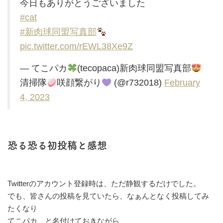
今日もありがとうございました
#cat
#新肉球同盟写真部
pic.twitter.com/rEWL38Xe9Z
— てこパカ
(tecopaca)新肉球同盟写真部
清掃隊
咲顔繋がり
(@r732018)
February
4, 2023
恐る恐る初投稿と感想
Twitterのアカウント登録時は、ただ静観するだけでした。
でも、皆さんの投稿を見ていたら、なぁんとなく投稿してみ
たくなり
てこパカ、と名付けておきながら、