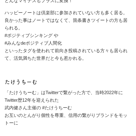
どんなマイナスもプラスに変換！
ハッピーノートは倶楽部に参加されていない方も多く居る。
良かった事はノートではなくて、箇条書きツイートの方も居
られる。
#ポジティブシンキング や
#みんなdeポジティブ人間化
といったタグを使われて前向き投稿されている方々も居られ
て、活気満ちた世界だと今も惹かれる。
たけうちーむ
「たけうちーむ」はTwitterで繋がった方で、当時2022年に
Twitter歴12年を迎えられた
武内健さん主催の #たけうちーむ
お互いのとんがり個性を尊重、信用の繋がりブランドをモッ
トーに