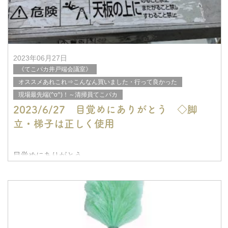
2023年06月27日
《てこパカ井戸端会議室》
オススメあれこれ⇒こんなん買いました・行って良かった
現場最先端(^o^)！～清掃員てこパカ
2023/6/27 目覚めにありがとう ◇脚
立・梯子は正しく使用
目覚めにありがとう
おはようございます
本日もありがとうございます