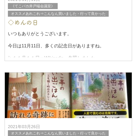
《てこパカ井戸端会議室》
オススメあれこれ⇒こんなん買いました・行って良かった
◇めんの日
いつもありがとうございます。
今日は11月11日、多くの記念日がありますね。
▷１１月１１日ーWikipedia 参照しました
めん類のPRのために制定された「めんの日」！
また毎月11
2021年03月26日
オススメあれこれ⇒こんなん買いました・行って良かった