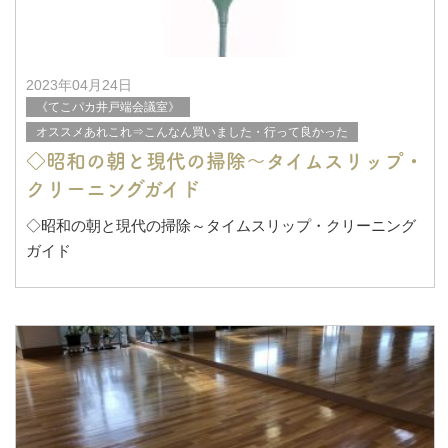
【脚立・梯子のリスクアセスメント】
ちょっとしたガラス清掃なんですけど、、、
2023年04月24日
《てこパカ井戸端会議室》
オススメあれこれ⇒こんなん買いました・行って良かった
◇昭和の朝と現代の掃除～タイムスリップ・
クリーニングガイド
◇昭和の朝と現代の掃除～タイムスリップ・クリーニング
ガイド
子どもだった昭和時代、私の実家では、祖母が毎朝きっち
り５時に起きると、
電気炊飯器のスイッチをＯＮ！！
ふわ～っ、とご飯の炊き