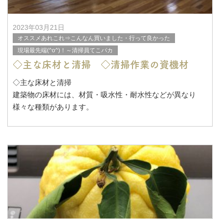
2023年03月21日
オススメあれこれ⇒こんなん買いました・行って良かった
現場最先端(^o^)！～清掃員てこパカ
◇主な床材と清掃 ◇清掃作業の資機材
◇主な床材と清掃
建築物の床材には、材質・吸水性・耐水性などが異なり
様々な種類があります。
この投稿をInstagramで見る