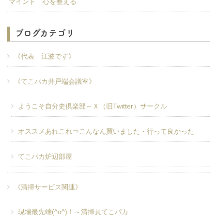
マインド 心を整える
ブログカテゴリ
《代表 江波です》
《てこパカ井戸端会議室》
ようこそ自分史倶楽部～Ｘ（旧Twitter）サークル
オススメあれこれ⇒こんなん買いました・行って良かった
てこパカ炉辺部屋
《清掃サービス関連》
現場最先端(^o^)！～清掃員てこパカ