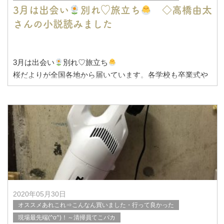
3月は出会い
別れ♡旅立ち
◇高橋由太
さんの小説読みました
3月は出会い
別れ♡旅立ち
桜だよりが全国各地から届いています。各学校も卒業式や
修了式を終え、多くの子ども達は春休みを迎えました。休
みになると、どこで誰と遊ぼうか考えてワクワク
2020年05月30日
オススメあれこれ⇒こんなん買いました・行って良かった
現場最先端(^o^)！～清掃員てこパカ